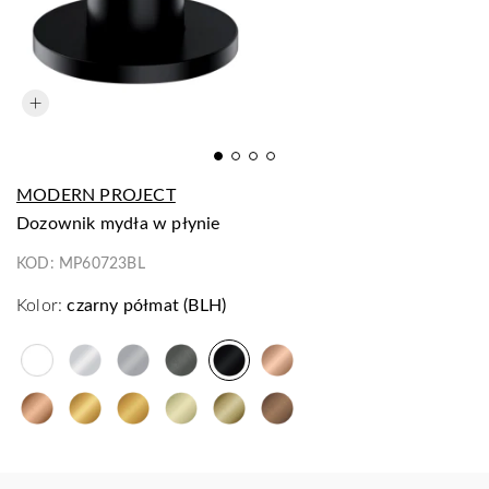
MODERN PROJECT
dozownik mydła w płynie
KOD:
MP60723BL
Kolor:
czarny półmat (BLH)