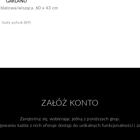
GARLAND
blatowa/wisząca, 60 x 43 cm
biały połysk (BP)
ZAŁÓŻ KONTO
Zarejestruj się, wybierając jedną z poniższych grup.
gowaniu każda z nich oferuje dostęp do unikalnych funkcjonalności i 