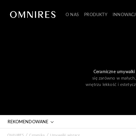
O NAS
PRODUKTY
INNOWACJ
Ceramiczne umywalki
się zarówno w małych, 
wnętrzu lekkość i estetyc
REKOMENDOWANE
/
/
OMNIRES
Ceramika
Umywalki wiszące