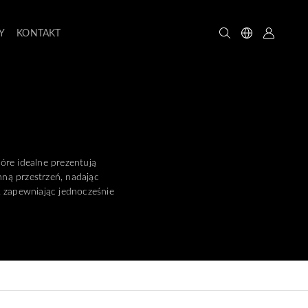
Y
KONTAKT
óre idealne prezentują
nną przestrzeń, nadając
, zapewniając jednocześnie