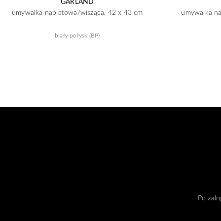
GARLAND
umywalka nablatowa/wisząca, 42 x 43 cm
umywalka na
biały połysk (BP)
Po zalo