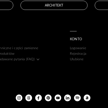
ARCHITEKT
KONTO
hniczne i części zamienne
Logowanie
produktów
Rejestracja
zadawane pytania (FAQ)
Ulubione