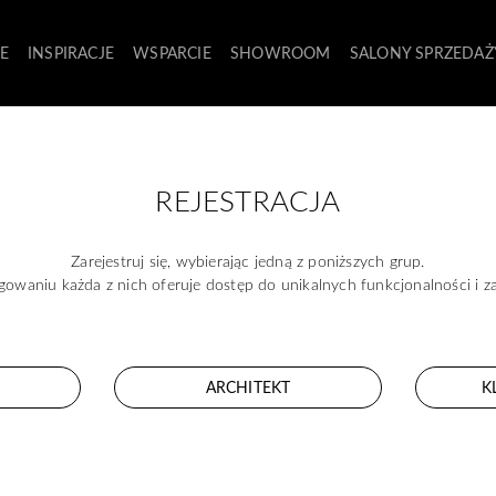
E
INSPIRACJE
WSPARCIE
SHOWROOM
SALONY SPRZEDAŻ
REJESTRACJA
Zarejestruj się, wybierając jedną z poniższych grup.
gowaniu każda z nich oferuje dostęp do unikalnych funkcjonalności i 
ARCHITEKT
K