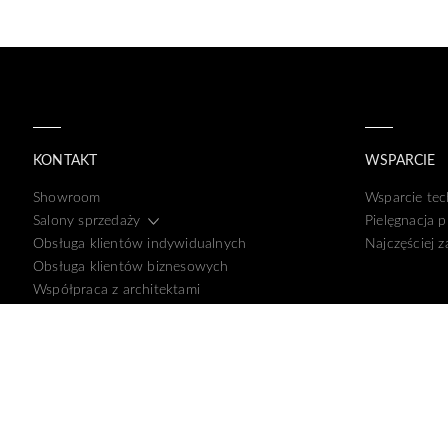
KONTAKT
WSPARCIE
Showroom
Wsparcie tec
Salony sprzedaży
Pielęgnacja 
Obsługa klientów indywidualnych
Najczęściej 
Obsługa klientów biznesowych
Współpraca z architektami
Dane kontaktowe
Kariera