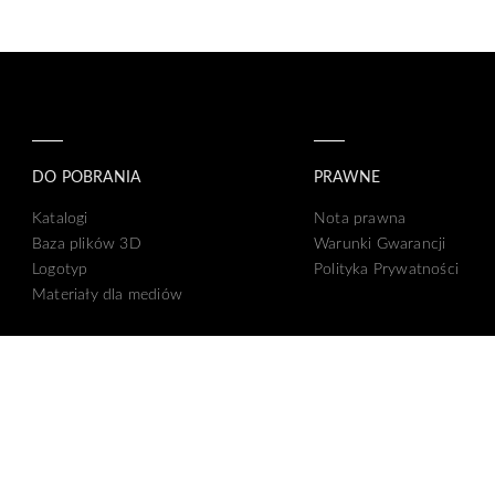
DO POBRANIA
PRAWNE
Katalogi
Nota prawna
Baza plików 3D
Warunki Gwarancji
Logotyp
Polityka Prywatności
Materiały dla mediów