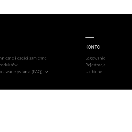
KONTO
hniczne i części zamienne
Logowanie
produktów
Rejestracja
zadawane pytania (FAQ)
Ulubione