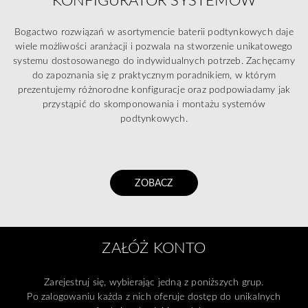
Bogactwo rozwiązań w asortymencie baterii podtynkowych daje
wiele możliwości aranżacji i pozwala na stworzenie unikatowego
systemu dostosowanego do indywidualnych potrzeb. Zachęcamy
do zapoznania się z praktycznym poradnikiem, w którym
prezentujemy różnorodne konfiguracje oraz podpowiadamy jak
przystąpić do skomponowania i montażu systemów
podtynkowych.
ZOBACZ
ZAŁÓŻ KONTO
Zarejestruj się, wybierając jedną z poniższych grup.
Po zalogowaniu każda z nich oferuje dostęp do unikalnych