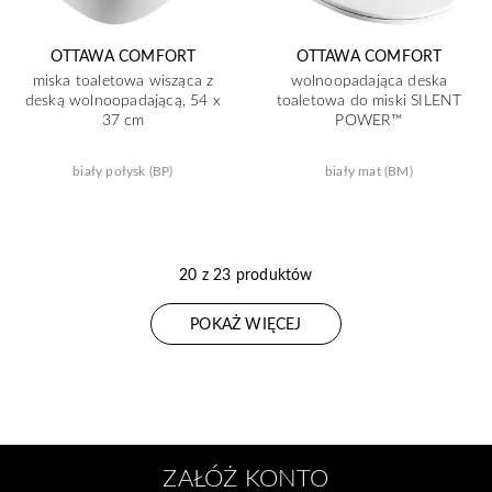
OTTAWA COMFORT
OTTAWA COMFORT
miska toaletowa wisząca z
wolnoopadająca deska
deską wolnoopadającą, 54 x
toaletowa do miski SILENT
37 cm
POWER™
biały połysk (BP)
biały mat (BM)
20 z 23 produktów
POKAŻ WIĘCEJ
ZAŁÓŻ KONTO