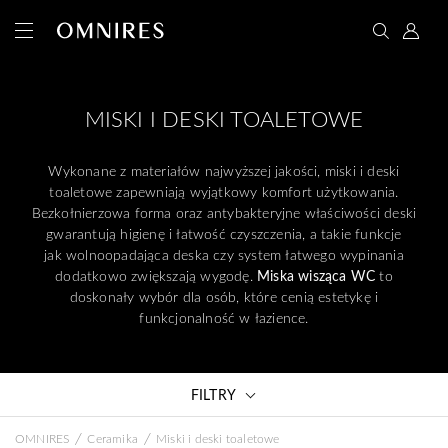
MISKI I DESKI TOALETOWE
Wykonane z materiałów najwyższej jakości, miski i deski
toaletowe zapewniają wyjątkowy komfort użytkowania.
Bezkołnierzowa forma oraz antybakteryjne właściwości deski
gwarantują higienę i łatwość czyszczenia, a takie funkcje
jak wolnoopadająca deska czy system łatwego wypinania
dodatkowo zwiększają wygodę.
Miska wisząca WC
to
doskonały wybór dla osób, które cenią estetykę i
funkcjonalność w łazience.
FILTRY
/
/
OMNIRES
Ceramika
Miski i deski toaletowe