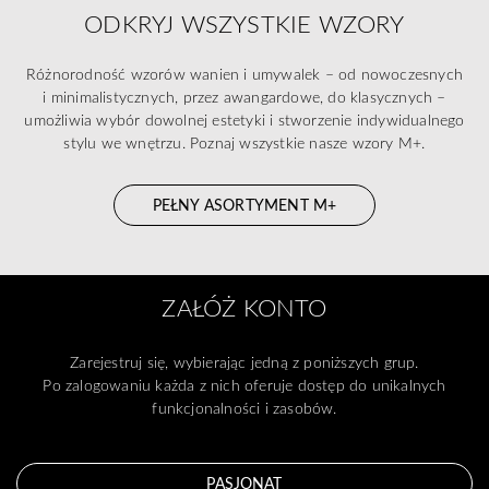
ODKRYJ WSZYSTKIE WZORY
Różnorodność wzorów wanien i umywalek – od nowoczesnych
i minimalistycznych, przez awangardowe, do klasycznych –
umożliwia wybór dowolnej estetyki i stworzenie indywidualnego
stylu we wnętrzu. Poznaj wszystkie nasze wzory M+.
PEŁNY ASORTYMENT M+
ZAŁÓŻ KONTO
Zarejestruj się, wybierając jedną z poniższych grup.
Po zalogowaniu każda z nich oferuje dostęp do unikalnych
funkcjonalności i zasobów.
PASJONAT