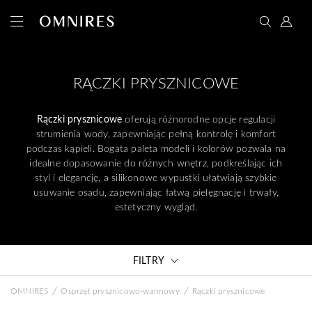
RĄCZKI PRYSZNICOWE
Rączki prysznicowe
oferują różnorodne opcje regulacji
strumienia wody, zapewniając pełną kontrolę i komfort
podczas kąpieli. Bogata paleta modeli i kolorów pozwala na
idealne dopasowanie do różnych wnętrz, podkreślając ich
styl i elegancję, a silikonowe wypustki ułatwiają szybkie
usuwanie osadu, zapewniając łatwą pielęgnację i trwały,
estetyczny wygląd.
FILTRY
/
/
OMNIRES
Osprzęt prysznicowo-wannowy
Rączki prysznicowe