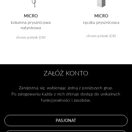
MICRO
MICRO
kolumna prysznicowa
rączka prysznicowa
natynkowa
chrom połysk (CR)
chrom połysk (CR)
ZAŁÓŻ KONTO
Zarejestruj się, wybierając jedną z poniższych grup.
Po zalogowaniu każda z nich oferuje dostęp do unikalnych
funkcjonalności i zasobów.
PASJONAT