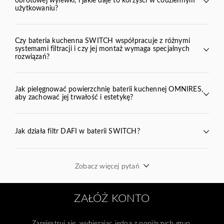
Y
BEND
VITA
TULA
użytkowaniu?
SWITCH
Czy bateria kuchenna SWITCH współpracuje z różnymi
systemami filtracji i czy jej montaż wymaga specjalnych
rozwiązań?
SWITCH
BEND
VITA
Jak pielęgnować powierzchnię baterii kuchennej OMNIRES,
aby zachować jej trwałość i estetykę?
Jak działa filtr DAFI w baterii SWITCH?
Wkład filtrujący
Zobacz więcej pytań
omnires.com/pl/pielegnacja-produktow
ZAŁÓŻ KONTO
Zarejestruj się, wybierając jedną z poniższych grup.