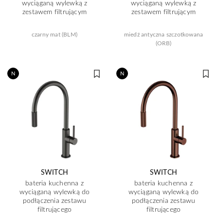
wyciąganą wylewką z
wyciąganą wylewką z
zestawem filtrującym
zestawem filtrującym
czarny mat (BLM)
miedź antyczna szczotkowana
(ORB)
N
N
SWITCH
SWITCH
bateria kuchenna z
bateria kuchenna z
wyciąganą wylewką do
wyciąganą wylewką do
podłączenia zestawu
podłączenia zestawu
filtrującego
filtrującego