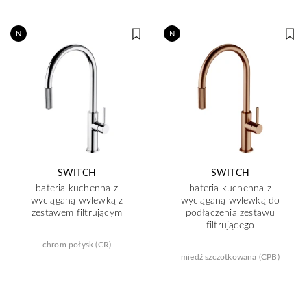
N
N
SWITCH
SWITCH
bateria kuchenna z
bateria kuchenna z
wyciąganą wylewką z
wyciąganą wylewką do
zestawem filtrującym
podłączenia zestawu
filtrującego
chrom połysk (CR)
miedź szczotkowana (CPB)