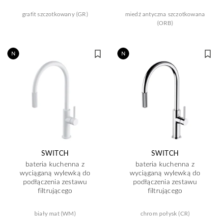
grafit szczotkowany (GR)
miedź antyczna szczotkowana
(ORB)
N
N
SWITCH
SWITCH
bateria kuchenna z
bateria kuchenna z
wyciąganą wylewką do
wyciąganą wylewką do
podłączenia zestawu
podłączenia zestawu
filtrującego
filtrującego
biały mat (WM)
chrom połysk (CR)