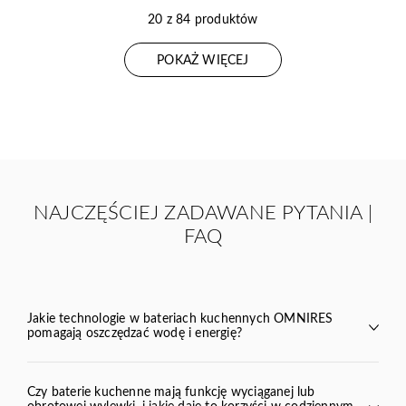
20 z 84 produktów
POKAŻ WIĘCEJ
NAJCZĘŚCIEJ ZADAWANE PYTANIA |
FAQ
Jakie technologie w bateriach kuchennych OMNIRES
pomagają oszczędzać wodę i energię?
Czy baterie kuchenne mają funkcję wyciąganej lub
obrotowej wylewki, i jakie daje to korzyści w codziennym