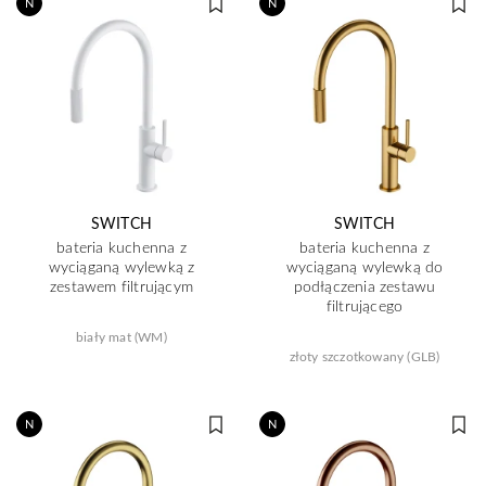
N
N
SWITCH
SWITCH
bateria kuchenna z
bateria kuchenna z
wyciąganą wylewką z
wyciąganą wylewką do
zestawem filtrującym
podłączenia zestawu
filtrującego
biały mat (WM)
złoty szczotkowany (GLB)
N
N