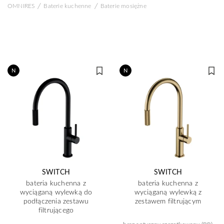
/
/
OMNIRES
Baterie kuchenne
Baterie mosiężne
N
N
SWITCH
SWITCH
bateria kuchenna z
bateria kuchenna z
wyciąganą wylewką do
wyciąganą wylewką z
podłączenia zestawu
zestawem filtrującym
filtrującego