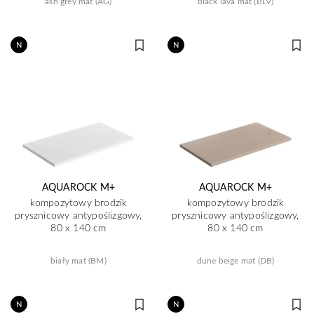
ash grey mat (AG)
black lava mat (BLV)
N
N
AQUAROCK M+
AQUAROCK M+
kompozytowy brodzik
kompozytowy brodzik
prysznicowy antypoślizgowy,
prysznicowy antypoślizgowy,
80 x 140 cm
80 x 140 cm
biały mat (BM)
dune beige mat (DB)
N
N