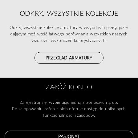
ODKRYJ WSZYSTKIE KOLEKCJE
Odkryj wszystkie kolekcje armatury w wygodnym przeglądzie,
dającym możliwość łatwego porównania wszystkich naszych
wzorów i wykończeń kolorystycznych.
PRZEGLĄD ARMATURY
ZAŁÓŻ KONTO
Zarejestruj się, wybierając jedną z poniższych grup.
Po zalogowaniu każda z nich oferuje dostęp do unikalnych
funkcjonalności i zasobów.
PASJONAT