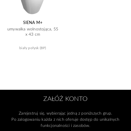
SIENA M+
umywalka wolnostojąca, 55
x 43 cm
biały połysk (BP)
ZAŁÓŻ KONTO
Zarejestruj się, wybierając jedną z poniższych grup.
Po zalogowaniu każda z nich oferuje dostęp do unikalnych
funkcjonalności i zasobów.