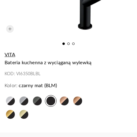
VITA
bateria kuchenna z wyciąganą wylewką
KOD:
VI6350BLBL
Kolor:
czarny mat (BLM)