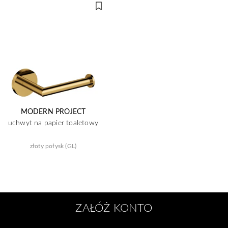
MODERN PROJECT
uchwyt na papier toaletowy
złoty połysk (GL)
ZAŁÓŻ KONTO