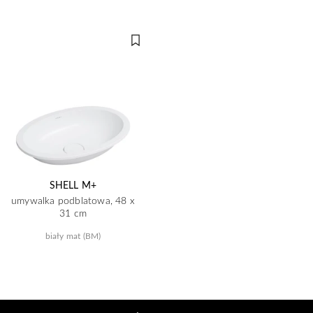
SHELL M+
umywalka podblatowa, 48 x
31 cm
biały mat (BM)