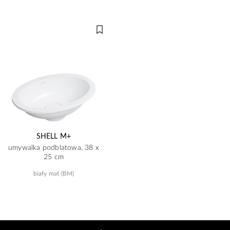
SHELL M+
umywalka podblatowa, 38 x
25 cm
biały mat (BM)