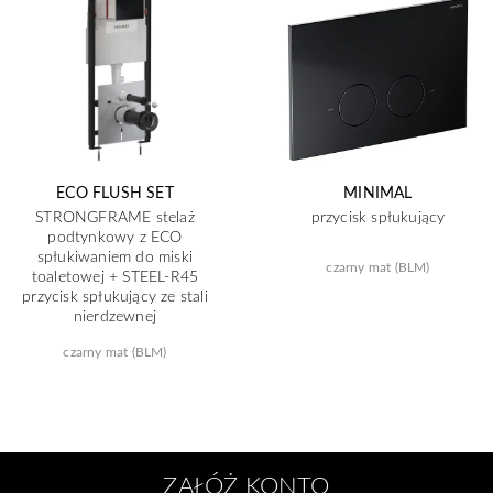
ECO FLUSH SET
MINIMAL
STRONGFRAME stelaż
przycisk spłukujący
podtynkowy z ECO
spłukiwaniem do miski
czarny mat (BLM)
toaletowej + STEEL-R45
przycisk spłukujący ze stali
nierdzewnej
czarny mat (BLM)
ZAŁÓŻ KONTO