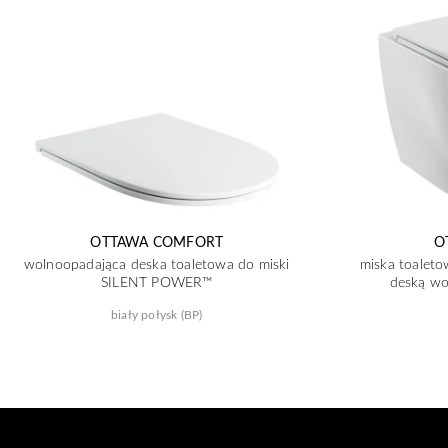
OTTAWA COMFORT
O
wolnoopadająca deska toaletowa do miski
miska toalet
SILENT POWER™
deską wo
biały połysk (BP)