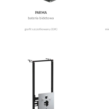
PARMA
bateria bidetowa
grafit szczotkowany (GR)
mi