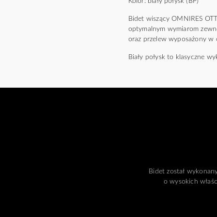
Kolor: biały połysk (BP)
Bidet wiszący OMNIRES OTTA
optymalnym wymiarom zewnęt
oraz przelew wyposażony w 
Biały połysk to klasyczne wyk
Bidet został wykonany 
o wysokich właśc