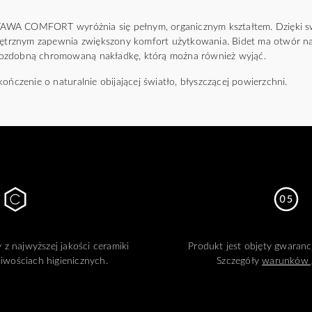
WA COMFORT wyróżnia się pełnym, organicznym kształtem. Dzięki swoj
rznym zapewnia zwiększony komfort użytkowania. Bidet ma otwór na
ozdobną chromowaną nakładkę, którą można również wyjąć.
ończenie o naturalnie obijającej światło, błyszczącej powierzchni.
z najwyższej jakości ceramiki
Produkt jest objęty gwarancj
iwościach higienicznych.
Szczegóły
warunków 