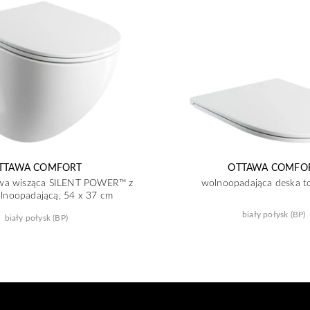
TTAWA COMFORT
OTTAWA COMFO
owa wisząca SILENT POWER™ z
wolnoopadająca deska t
lnoopadającą, 54 x 37 cm
biały połysk (BP)
biały połysk (BP)