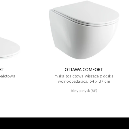
RT
OTTAWA COMFORT
oaletowa
miska toaletowa wisząca z deską
wolnoopadającą, 54 x 37 cm
biały połysk (BP)