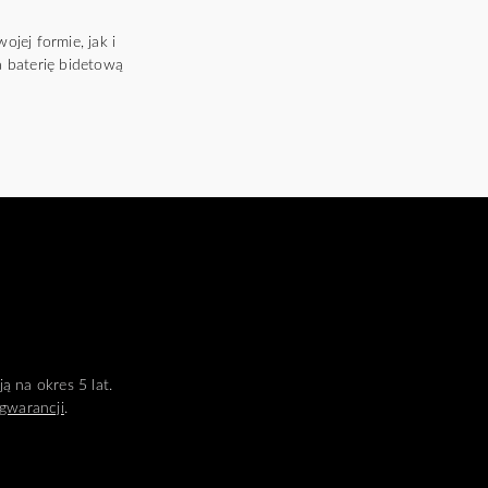
ej formie, jak i
 baterię bidetową
ą na okres 5 lat.
gwarancji
.