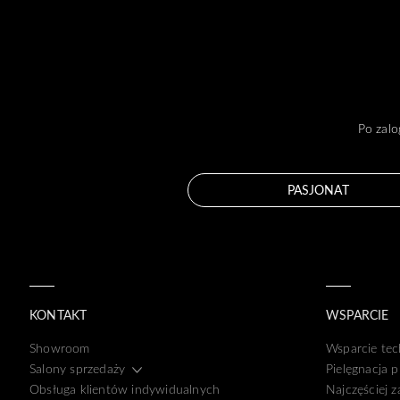
Po zalo
PASJONAT
KONTAKT
WSPARCIE
Showroom
Wsparcie tec
Salony sprzedaży
Pielęgnacja 
Obsługa klientów indywidualnych
Najczęściej 