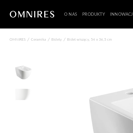
O NAS
PRODUKTY
INNOWACJ
/
/
/
OMNIRES
Ceramika
Bidety
Bidet wiszący, 54 x 36,5 cm