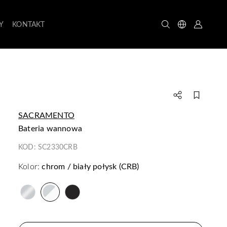
Y
KONTAKT
SACRAMENTO
bateria wannowa
KOD:
SC2330CRB
Kolor:
chrom / biały połysk (CRB)