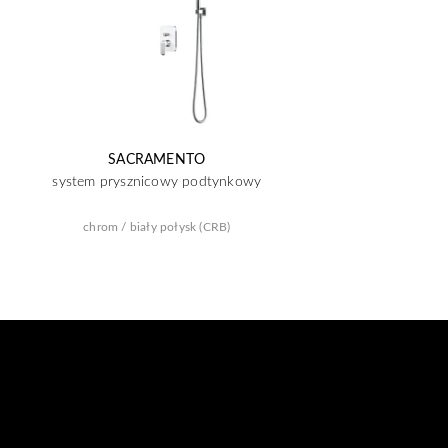
SACRAMENTO
system prysznicowy podtynkowy
chrom / biały połysk (CRB)