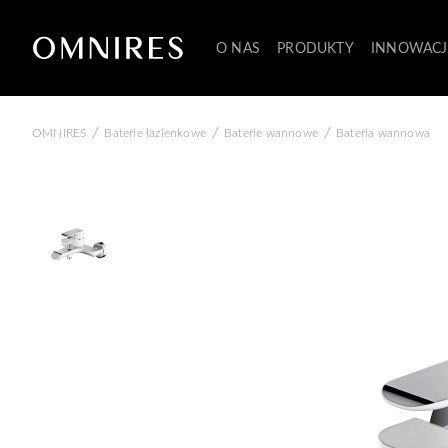
O NAS
PRODUKTY
INNOWACJ
/
/
/
OMNIRES
Baterie łazienkowe
Baterie wannowe
Bateria wannowa