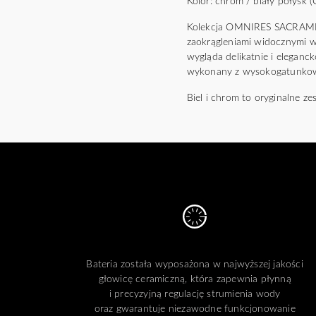
Kolor: chrom / biały połysk 
Kolekcja OMNIRES SACRAMENT
zaokrągleniami widocznymi w 
wygląda delikatnie i eleganck
wykonany z wysokogatunkow
Biel i chrom to oryginalne ze
Bateria została wyposażona w najwyższej jakości
głowicę ceramiczną, która zapewnia płynną
i precyzyjną regulację strumienia wody
oraz gwarantuje niezawodne funkcjonowanie