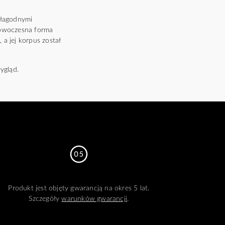
 łagodnymi
 nowoczesna forma
 a jej korpus został
ygląd.
Produkt jest objęty gwarancją na okres 5 lat.
Szczegóły
warunków gwarancji
.