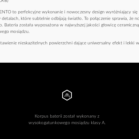
(CRB)
O to perfekcyjne wykonanie i nowoczesny design wyróżniający się
detalach, które subtelnie odbijają światło. To połączenie sprawia, że
o. Bateria została wyposażona w najwyższej jakości głowicę ceramiczną,
ego mosiądzu.
stawienie nieskazitelnych powierzchni dające uniwersalny efekt i lekki w
Korpus baterii został wykonany z
wysokogatunkowego mosiądzu klasy A.