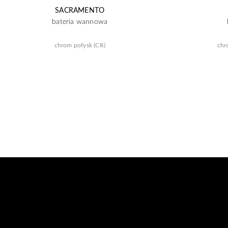
SACRAMENTO
bateria wannowa
chrom połysk (CR)
chr