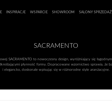
E
INSPIRACJE
WSPARCIE
SHOWROOM
SALONY SPRZEDAŻ
SACRAMENTO
nkowej SACRAMENTO to nowoczesny design, wyróżniający się łagodnymi 
odkreślającymi płynność formy. Dopracowane wzornictwo sprawia, że bat
i elegancko, doskonale wpisując się w różnorodne style aranżacyjne.