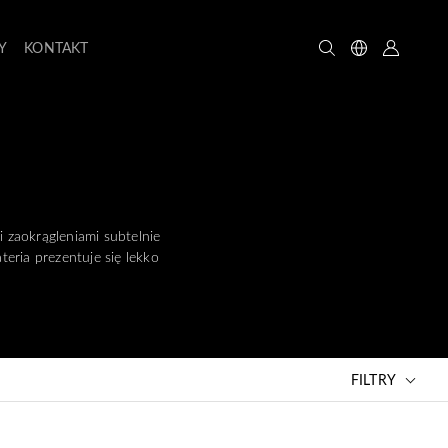
Y
KONTAKT
zaokrągleniami subtelnie
eria prezentuje się lekko
FILTRY