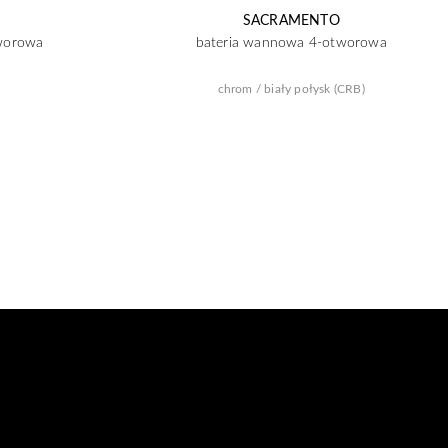
SACRAMENTO
worowa
bateria wannowa 4-otworowa
chrom / biały połysk (CRB)