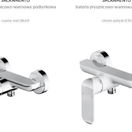
SACRAMENTO
SACRAMENTO
sznicowo-wannowa podtynkowa
bateria prysznicowo-wannow
czarny mat (BLM)
chrom połysk (CR)