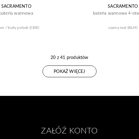
SACRAMENTO
SACRAMENTO
bateria wannowa
bateria wannowa 4-ot
om / biały połysk (CRB)
czarny mat (BLM)
20 z 41 produktów
POKAŻ WIĘCEJ
ZAŁÓŻ KONTO