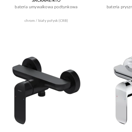
SACRAMENTO
bateria umywalkowa podtynkowa
bateria pry
chrom / biały połysk (CRB)