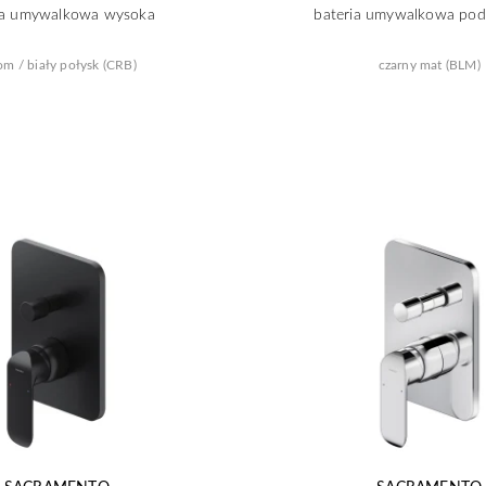
ia umywalkowa wysoka
bateria umywalkowa po
om / biały połysk (CRB)
czarny mat (BLM)