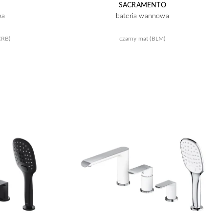
SACRAMENTO
wa
bateria wannowa
CRB)
czarny mat (BLM)