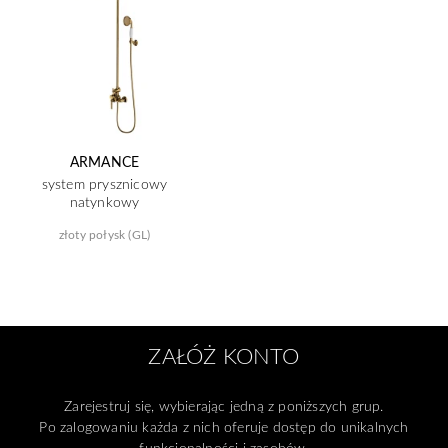
ARMANCE
system prysznicowy
natynkowy
złoty połysk (GL)
ZAŁÓŻ KONTO
Zarejestruj się, wybierając jedną z poniższych grup.
Po zalogowaniu każda z nich oferuje dostęp do unikalnych
funkcjonalności i zasobów.