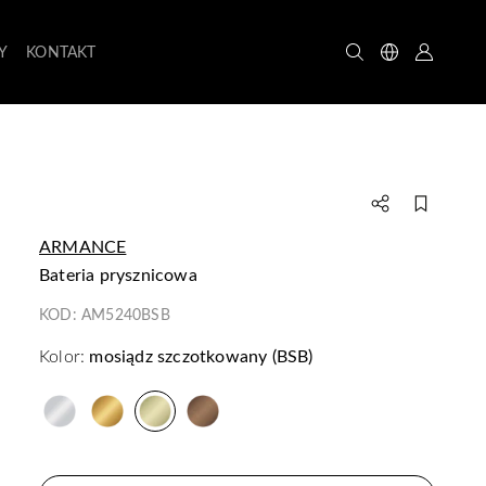
Y
KONTAKT
ARMANCE
bateria prysznicowa
KOD:
AM5240BSB
Kolor:
mosiądz szczotkowany (BSB)