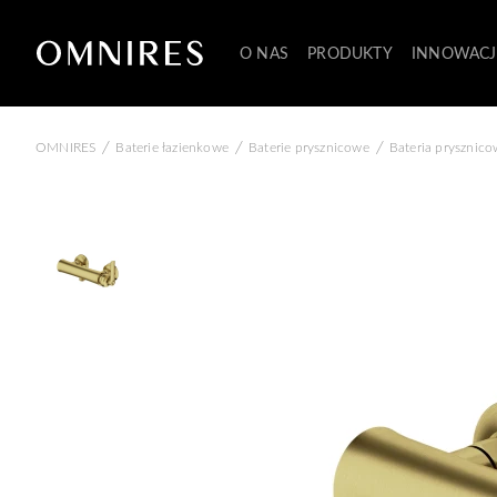
O NAS
PRODUKTY
INNOWACJ
/
/
/
OMNIRES
Baterie łazienkowe
Baterie prysznicowe
Bateria prysznic