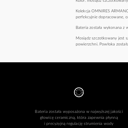
Kolor: mosiądz szczotkowany
Kolekcja OMNIRES ARMANCE to
perfekcyjnie dopracowane, o
Bateria została wykonana z
Mosiądz szczotkowany jest s
powierzchni. Powłoka zosta
Bateria została wyposażona w najwyższej jakości
głowicę ceramiczną, która zapewnia płynną
i precyzyjną regulację strumienia wody