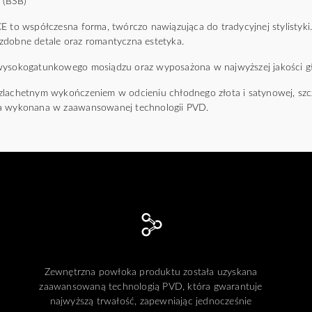
 (BSB)
 współczesna forma, twórczo nawiązująca do tradycyjnej stylistyki.
zdobne detale oraz romantyczna estetyka.
 wysokogatunkowego mosiądzu oraz wyposażona w najwyższej jakości g
zlachetnym wykończeniem w odcieniu chłodnego złota i satynowej, sz
ła wykonana w zaawansowanej technologii PVD.
Zewnętrzna powłoka produktu została uzyskana
zaawansowaną technologią PVD, która gwarantuje
najwyższą trwałość, zapewniając jednocześnie