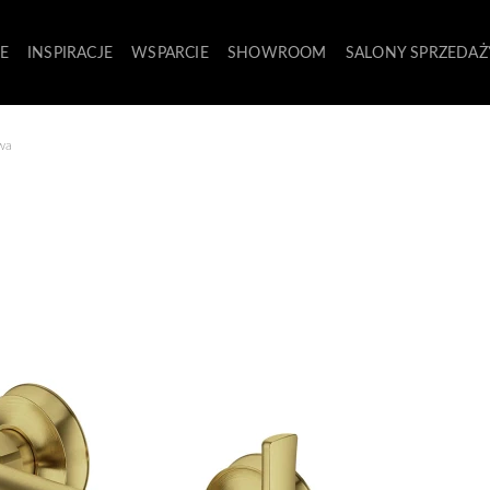
E
INSPIRACJE
WSPARCIE
SHOWROOM
SALONY SPRZEDAŻ
owa