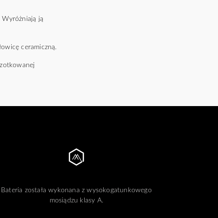
 Wyróżniają ją
łowicę ceramiczną.
czotkowanej
Bateria została wykonana z wysokogatunkowego
mosiądzu klasy A.