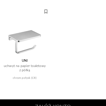
UNI
uchwyt na papier toaletowy
z półką
chrom połysk (CR)