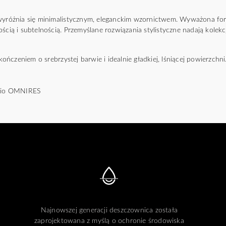
óżnia się minimalistycznym, eleganckim wzornictwem. Wyważona for
ością i subtelnością. Przemyślane rozwiązania stylistyczne nadają kole
ńczeniem o srebrzystej barwie i idealnie gładkiej, lśniącej powierzchni
udio OMNIRES
Najnowszej generacji deszczownica została
zaprojektowana z myślą o ochronie środowiska