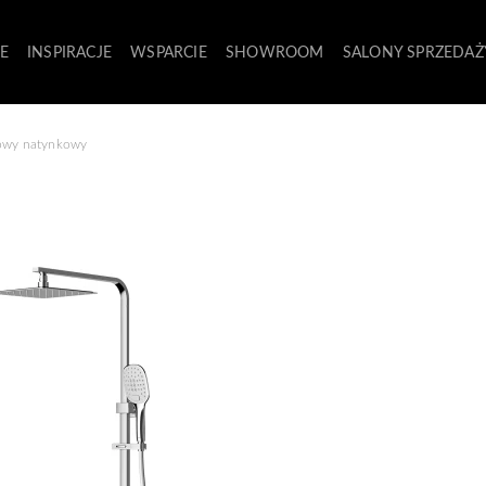
E
INSPIRACJE
WSPARCIE
SHOWROOM
SALONY SPRZEDAŻ
cowy natynkowy