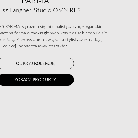
PARMA
usz Langner, Studio OMNIRES
S PARMA wyróżnia się minimalistycznym, eleganckim
żona forma o zaokrąglonych krawędziach cechuje się
elnością. Przemyślane rozwiązania stylistyczne nadają
kolekcji ponadczasowy charakter.
ODKRYJ KOLEKCJĘ
ZOBACZ PRODUKTY