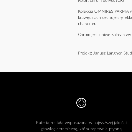
Kolor: chrom połysk (CR)
Kolekcja OMNIRES PARMA wyr
krawędziach cechuje się lekk
charakter.
Chrom jest uniwersalnym wyko
Projekt: Janusz Langner, St
Bateria została wyposażona w najwyższej jakości
głowicę ceramiczną, która zapewnia płynną