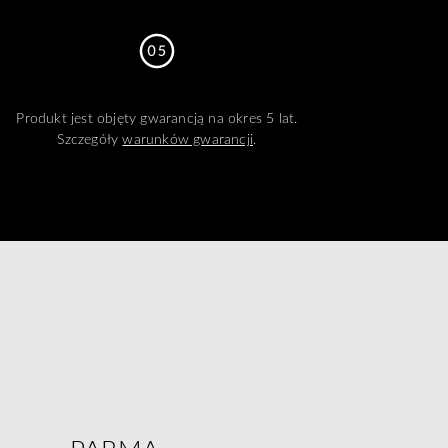
Produkt jest objęty gwarancją na okres 5 lat.
Szczegóły
warunków gwarancji
.