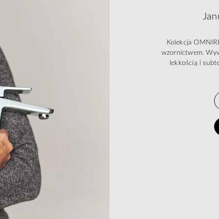
Jan
Kolekcja OMNIRE
wzornictwem. Wywa
lekkością i subt