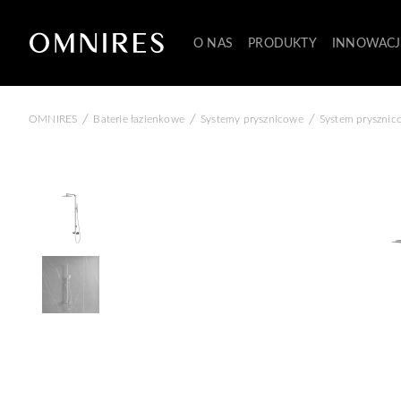
O NAS
PRODUKTY
INNOWACJ
/
/
/
OMNIRES
Baterie łazienkowe
Systemy prysznicowe
System pryszni