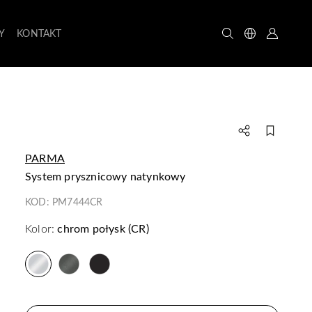
Y
KONTAKT
PARMA
system prysznicowy natynkowy
KOD:
PM7444CR
Kolor:
chrom połysk (CR)