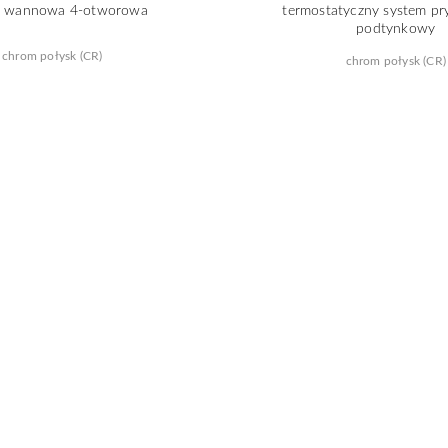
ia wannowa 4-otworowa
termostatyczny system pr
podtynkowy
chrom połysk (CR)
chrom połysk (CR)