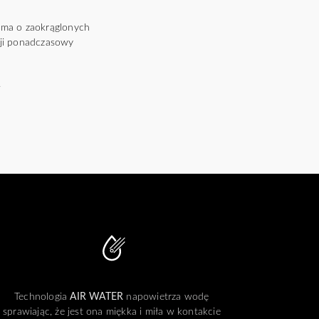
ma o zaokrąglonych
kcji ponadczasowy
.
Technologia
AIR WATER
napowietrza wodę
sprawiając, że jest ona miękka i miła w kontakcie