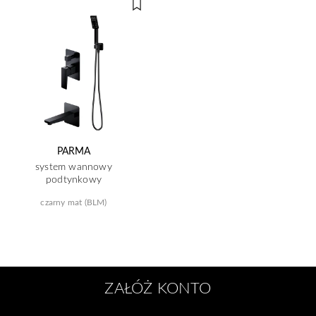
PARMA
system wannowy
podtynkowy
czarny mat (BLM)
ZAŁÓŻ KONTO