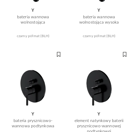
Y
Y
bateria wannowa
bateria wannowa
wolnostojąca
wolnostojąca wysoka
czarny półmat (BLH)
czarny półmat (BLH)
Y
Y
bateria prysznicowo-
element natynkowy baterii
wannowa podtynkowa
prysznicowo-wannowej
podtynkowej