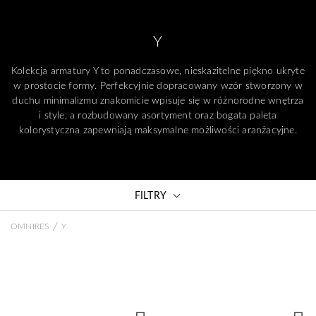
Y
Kolekcja armatury Y to ponadczasowe, nieskazitelne piękno ukryte
w prostocie formy. Perfekcyjnie dopracowany wzór stworzony w
duchu minimalizmu znakomicie wpisuje się w różnorodne wnętrza
i style, a rozbudowany asortyment oraz bogata paleta
kolorystyczna zapewniają maksymalne możliwości aranżacyjne.
FILTRY
/
OMNIRES
Y