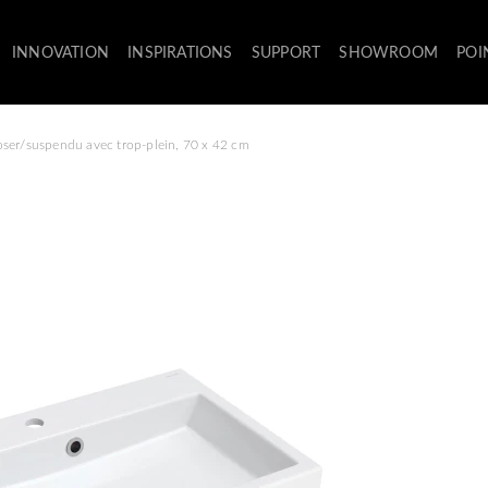
INNOVATION
INSPIRATIONS
SUPPORT
SHOWROOM
POI
ser/suspendu avec trop-plein, 70 x 42 cm