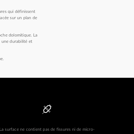
res qui définissent
lacée sur un plan de
oche dolomitique. La
 une durabilité et
ue.
La surface ne contient pas de fissures ni de micro-