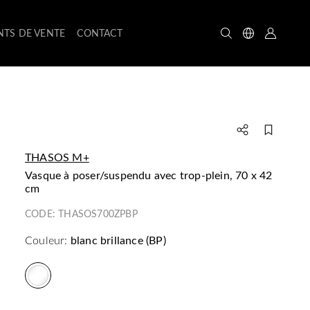
NTS DE VENTE
CONTACT
THASOS M+
vasque à poser/suspendu avec trop-plein, 70 x 42
cm
CODE:
THASOS700ZPBP
Couleur:
blanc brillance (BP)