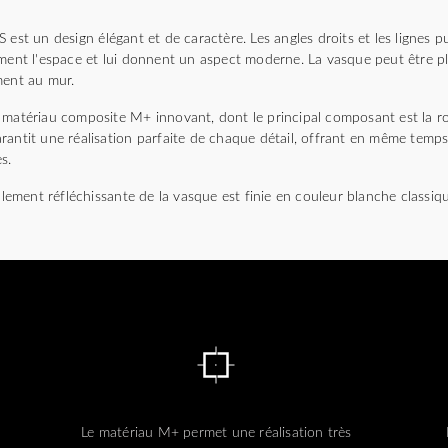
 un design élégant et de caractère. Les angles droits et les lignes pu
ement l'espace et lui donnent un aspect moderne. La vasque peut être p
ment au mur.
 matériau composite M+ innovant, dont le principal composant est la r
antit une réalisation parfaite de chaque détail, offrant en même temps
s.
ellement réfléchissante de la vasque est finie en couleur blanche classiq
Le matériau M+ permet une réalisation très