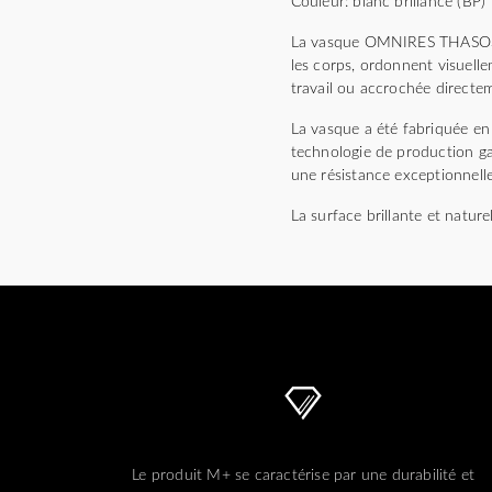
Couleur: blanc brillance (BP)
La vasque OMNIRES THASOS est
les corps, ordonnent visuell
travail ou accrochée directe
La vasque a été fabriquée en
technologie de production gar
une résistance exceptionnelle
La surface brillante et natur
Le produit M+ se caractérise par une durabilité et