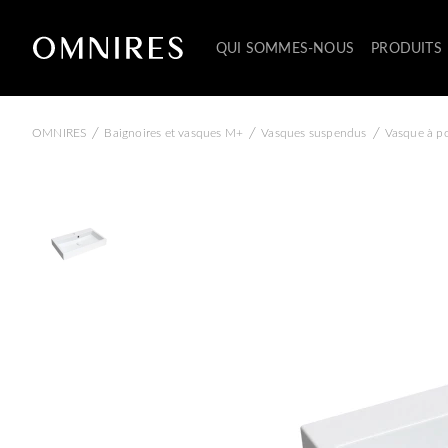
QUI SOMMES-NOUS
PRODUITS
/
/
/
OMNIRES
Baignoires et vasques M+
Vasques suspendus
Vasque à po