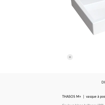
D
THASOS M+ | vasque à poser