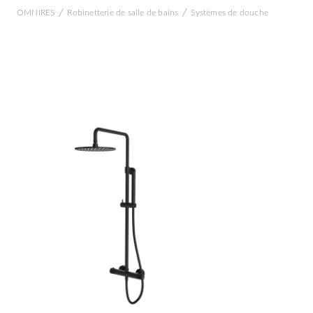
/
/
OMNIRES
Robinetterie de salle de bains
Systèmes de douche