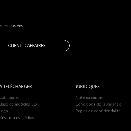
s exclusives.
CLIENT D’AFFAIRES
À TÉLÉCHARGER
JURIDIQUES
Catalogues
Note juridique
Base de modèles 3D
Conditions de la garantie
Logo
Règles de confidentialité
Ressources médias