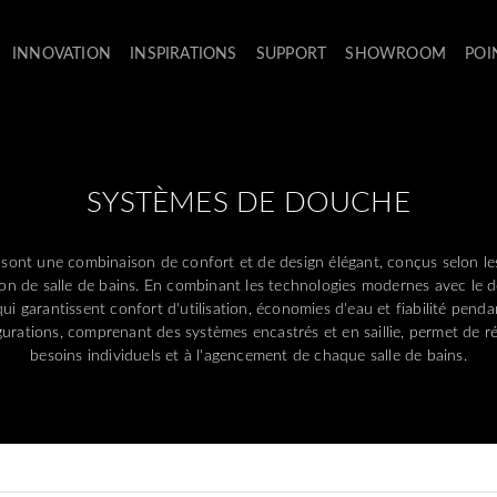
INNOVATION
INSPIRATIONS
SUPPORT
SHOWROOM
POI
SYSTÈMES DE DOUCHE
sont une combinaison de confort et de design élégant, conçus selon le
on de salle de bains. En combinant les technologies modernes avec le d
ui garantissent confort d'utilisation, économies d'eau et fiabilité pen
urations, comprenant des systèmes encastrés et en saillie, permet de 
besoins individuels et à l'agencement de chaque salle de bains.