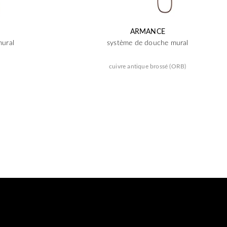
ARMANCE
mural
système de douche mural
cuivre antique brossé (ORB)