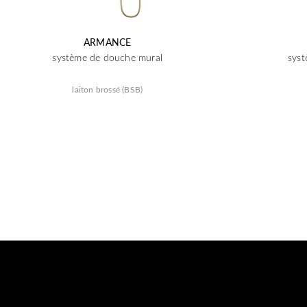
ARMANCE
système de douche mural
syst
laiton brossé (BSB)