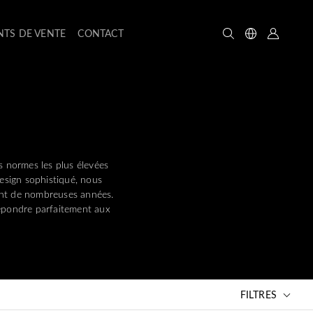
NTS DE VENTE
CONTACT
s normes les plus élevées
esign sophistiqué, nous
dant de nombreuses années.
répondre parfaitement aux
FILTRES