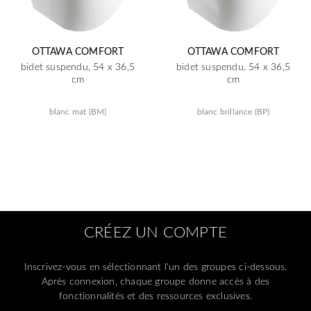
OTTAWA COMFORT
OTTAWA COMFORT
bidet suspendu, 54 x 36,5
bidet suspendu, 54 x 36,5
cm
cm
blanc mat (BM)
blanc brillance (BP)
CRÉEZ UN COMPTE
Inscrivez-vous en sélectionnant l'un des groupes ci-dessous.
Après connexion, chaque groupe donne accès à des
fonctionnalités et des ressources exclusives.