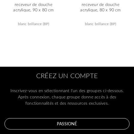
receveur de douche
receveur de douche
acrylique, 90 x 80 cm
acrylique, 80 x 90 cm
blanc brillance (BP)
blanc brillance (BP)
CRÉEZ UN COMPTE
Inscrivez-vous en sélectionnant l'un des groupes ci-dessous.
Après connexion, chaque groupe donne accès à des
fonctionnalités et des ressources exclusives.
PASSIONÉ