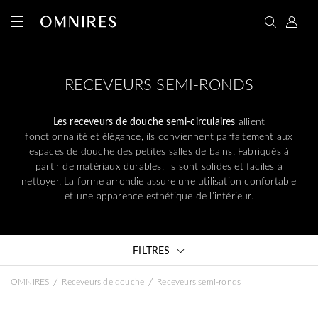
RECEVEURS SEMI-RONDS
Les receveurs de douche semi-circulaires
allient
fonctionnalité et élégance, ils conviennent parfaitement aux
espaces de douche des petites salles de bains. Fabriqués à
partir de matériaux durables, ils sont solides et faciles à
nettoyer. La forme arrondie assure une utilisation confortable
et une apparence esthétique de l’intérieur.
FILTRES
/
/
OMNIRES
Receveurs de douche
Receveurs semi-ronds