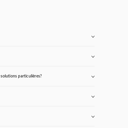
Y
BEND
VITA
TULA
solutions particulières?
uits/