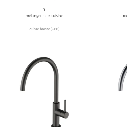
Y
mélangeur de cuisine
mé
cuivre brossé (CPB)