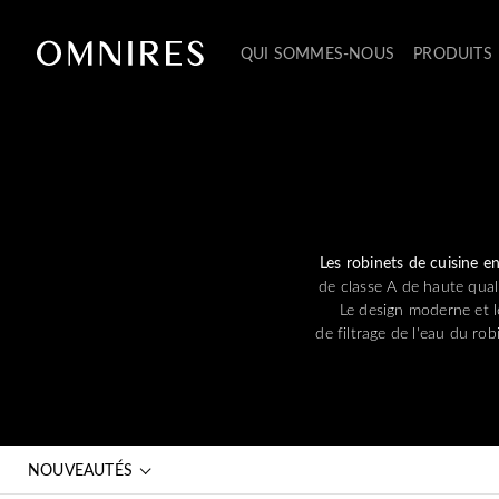
QUI SOMMES-NOUS
PRODUITS
Les robinets de cuisine en
de classe A de haute qual
Le design moderne et le
de filtrage de l'eau du ro
NOUVEAUTÉS