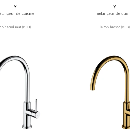
Y
Y
langeur de cuisine
mélangeur de cuis
noir semi-mat (BLH)
laiton brossé (BSB)