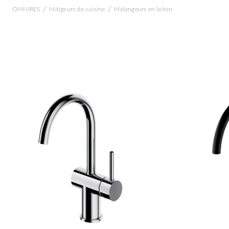
/
/
OMNIRES
Mitigeurs de cuisine
Mélangeurs en laiton