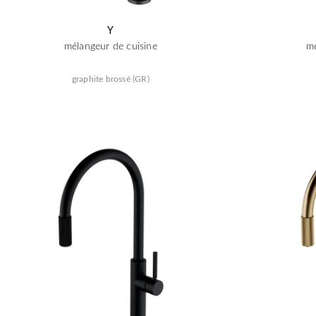
Y
mélangeur de cuisine
mé
graphite brossé (GR)