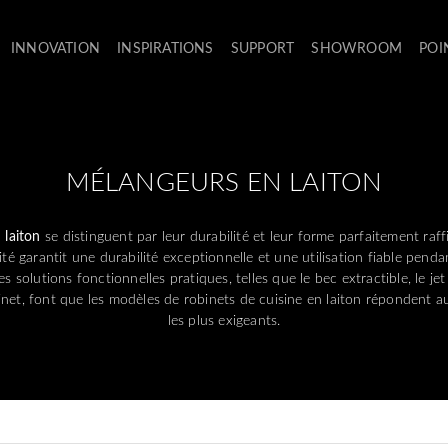
INNOVATION
INSPIRATIONS
SUPPORT
SHOWROOM
POI
MÉLANGEURS EN LAITON
 laiton
se distinguent par leur durabilité et leur forme parfaitement raffin
ité garantit une durabilité exceptionnelle et une utilisation fiable pen
s solutions fonctionnelles pratiques, telles que le bec extractible, le jet
binet, font que les modèles de robinets de cuisine en laiton répondent au
les plus exigeants.