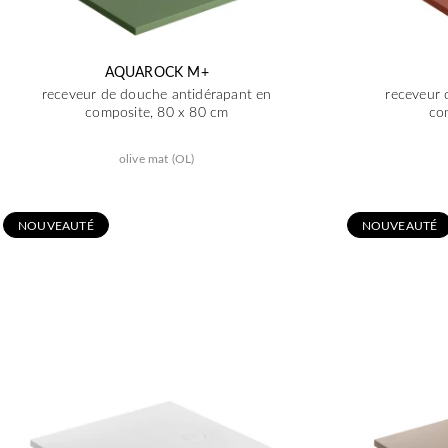
AQUAROCK M+
receveur de douche antidérapant en
receveur 
composite, 80 x 80 cm
co
olive mat (OL)
N
OUVEAUTÉ
N
OUVEAUTÉ