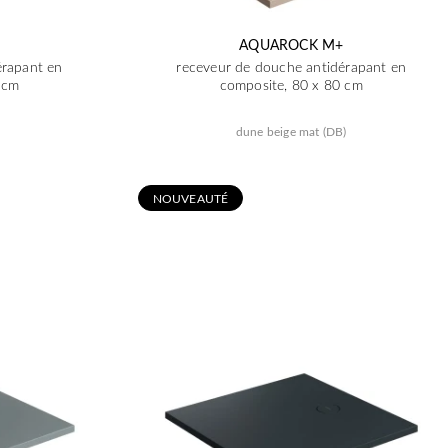
AQUAROCK M+
érapant en
receveur de douche antidérapant en
 cm
composite, 80 x 80 cm
dune beige mat (DB)
N
OUVEAUTÉ