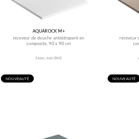
AQUAROCK M+
receveur de douche antidérapant en
receveur 
composite, 90 x 90 cm
co
blanc mat (BM)
N
OUVEAUTÉ
N
OUVEAUTÉ