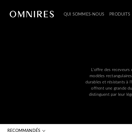
QUI SOMMES-NOUS
PRODUITS
L'offre des receveurs
modèles rectangulaires
durables et résistants à l
offrent une grande dur
distinguent par leur lég
RECOMMANDÉS