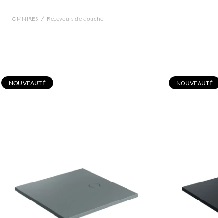
/
OMNIRES
Receveurs de douche
N
OUVEAUTÉ
N
OUVEAUTÉ