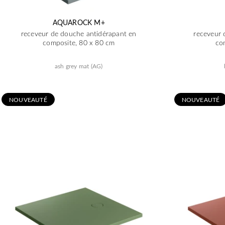
AQUAROCK M+
receveur de douche antidérapant en
receveur 
composite, 80 x 80 cm
co
ash grey mat (AG)
N
OUVEAUTÉ
N
OUVEAUTÉ