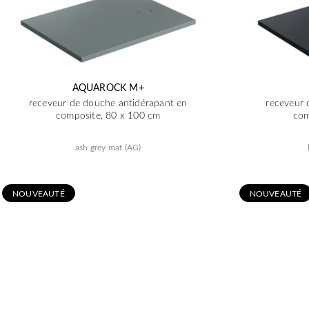
AQUAROCK M+
receveur de douche antidérapant en
receveur 
composite, 80 x 100 cm
com
ash grey mat (AG)
N
OUVEAUTÉ
N
OUVEAUTÉ