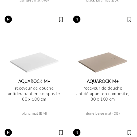
ash grey mat (AG)
black lava mat (BLV)
N
N
AQUAROCK M+
AQUAROCK M+
receveur de douche
receveur de douche
antidérapant en composite,
antidérapant en composite,
80 x 100 cm
80 x 100 cm
blanc mat (BM)
dune beige mat (DB)
N
N