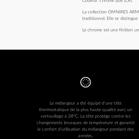
Couleur: chrome poli (CR)
La collection OMNIRES ARMAN
traditionnel. Elle se distingu
Le chrome est une finition un
Le mélangeur a été équipé d'une tête
thermostatique de la plus haute qualité avec un
verrouillage à 38°C. La tête protège contre les
changements brusques de température et garantit
le confort d’utilisation du mélangeur pendant des
années.