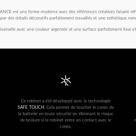
CE est une forme moderne avec des références créatives faisant réf
e par des détails décoratifs parfaitement travaillés et une esthétique ro
iverselle avec une couleur argentée et une surface parfaitement lisse et 
Ce robinet a été développé avec la technologie
SAFE TOUCH
. Cela permet de toucher le corps de
la batterie en toute sécurité en éliminant le risque
de brûlure si le robinet entre en contact avec le
corps.