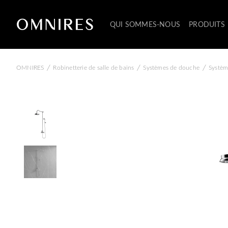
QUI SOMMES-NOUS
PRODUITS
/
/
/
OMNIRES
Robinetterie de salle de bains
Systèmes de douche
Systèm