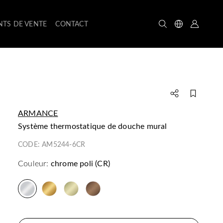
NTS DE VENTE
CONTACT
ARMANCE
système thermostatique de douche mural
CODE:
AM5244-6CR
Couleur:
chrome poli (CR)