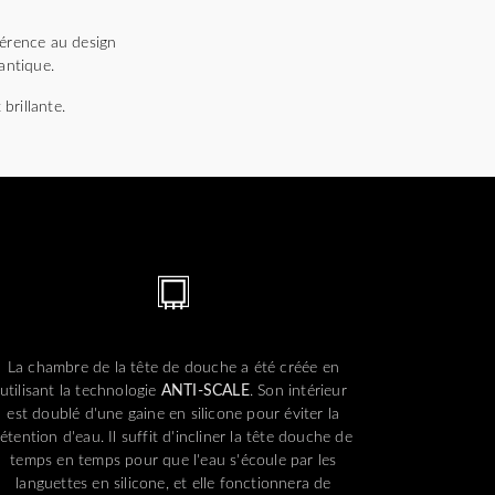
érence au design
mantique.
brillante.
La chambre de la tête de douche a été créée en
utilisant la technologie
ANTI-SCALE
. Son intérieur
est doublé d'une gaine en silicone pour éviter la
rétention d'eau. Il suffit d'incliner la tête douche de
temps en temps pour que l'eau s'écoule par les
languettes en silicone, et elle fonctionnera de