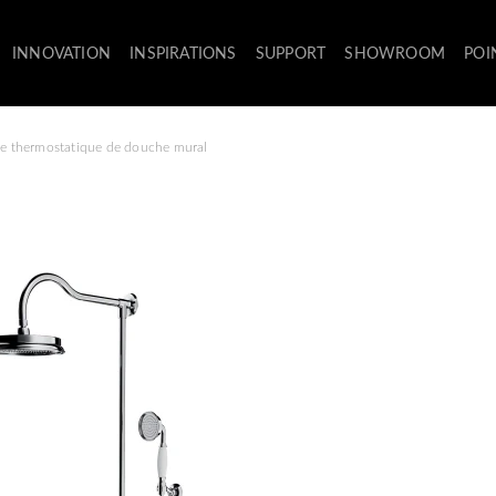
INNOVATION
INSPIRATIONS
SUPPORT
SHOWROOM
POI
e thermostatique de douche mural