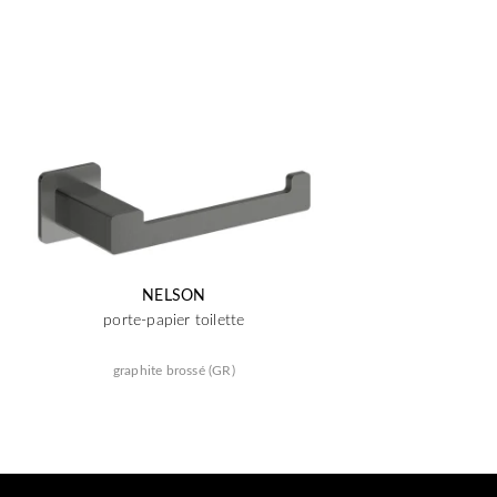
NELSON
porte-papier toilette
graphite brossé (GR)