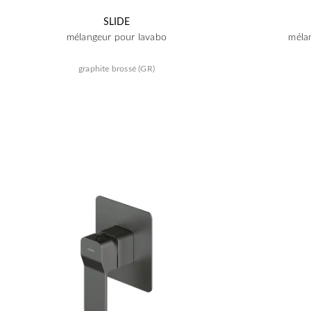
SLIDE
mélangeur pour lavabo
méla
graphite brossé (GR)