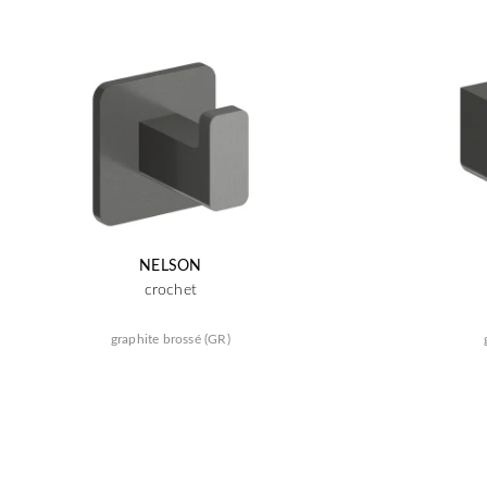
NELSON
crochet
graphite brossé (GR)