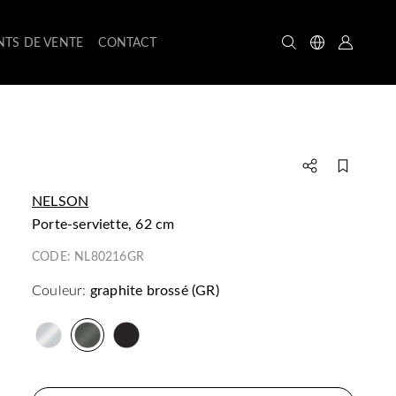
NTS DE VENTE
CONTACT
NELSON
porte-serviette, 62 cm
CODE:
NL80216GR
Couleur:
graphite brossé (GR)