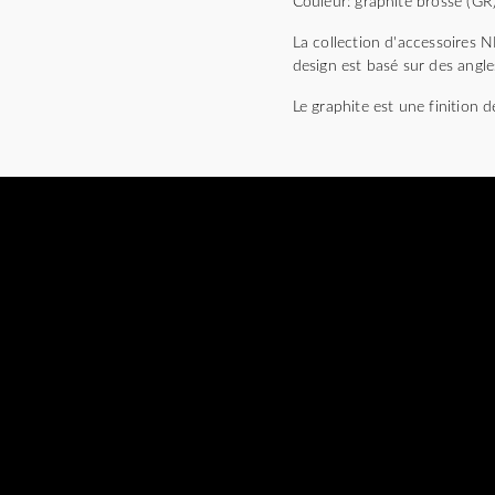
Couleur: graphite brossé (GR
La collection d'accessoires 
design est basé sur des angl
Le graphite est une finition d