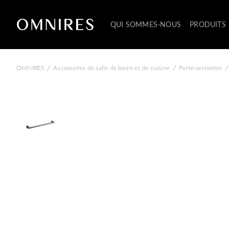
QUI SOMMES-NOUS
PRODUITS
/
/
/
OMNIRES
Accessoires de salle de bains et de cuisine
Porte-serviettes