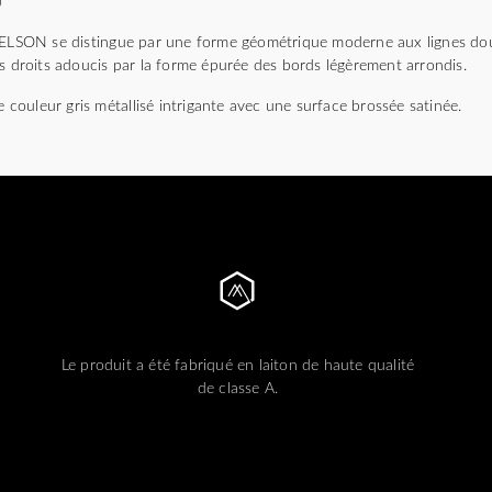
)
NELSON se distingue par une forme géométrique moderne aux lignes dou
es droits adoucis par la forme épurée des bords légèrement arrondis.
e couleur gris métallisé intrigante avec une surface brossée satinée.
Le produit a été fabriqué en laiton de haute qualité
de classe A.