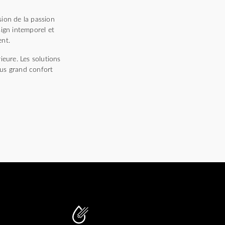
sion de la passion
sign intemporel et
ent.
ieure. Les solutions
lus grand confort