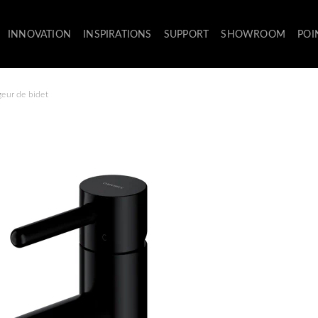
INNOVATION
INSPIRATIONS
SUPPORT
SHOWROOM
POI
eur de bidet