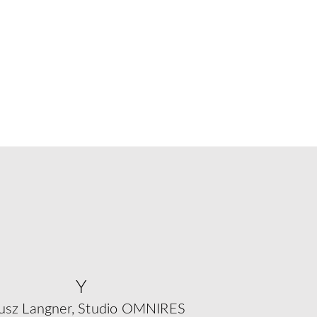
Y
usz Langner, Studio OMNIRES