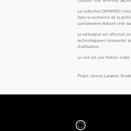
Couleur: noir semi-mat (BLH)
La collection OMNIRES Y impr
dans la recherche de la perfec
parfaitement élaboré créé da
Le mélangeur est effectué en 
technologiques innovantes pe
d'utilisation.
Le noir est une finition nett
Projet: Janusz Langner, Stu