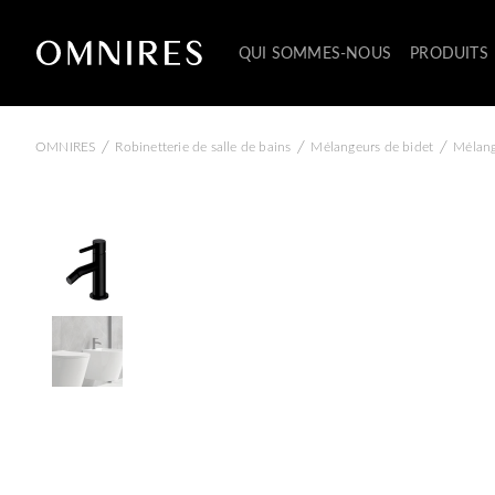
QUI SOMMES-NOUS
PRODUITS
/
/
/
OMNIRES
Robinetterie de salle de bains
Mélangeurs de bidet
Mélang