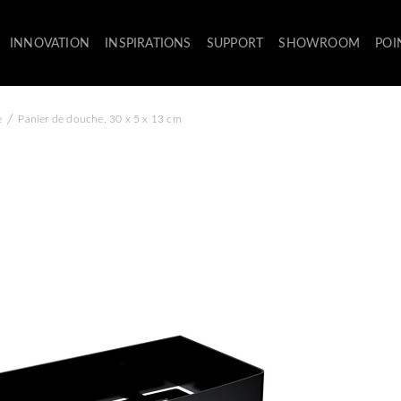
INNOVATION
INSPIRATIONS
SUPPORT
SHOWROOM
POI
/
e
Panier de douche, 30 x 5 x 13 cm