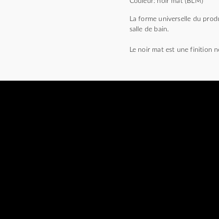
Couleur: noir mat (BLM)
La forme universelle du prod
salle de bain.
Le noir mat est une finition 