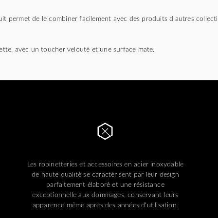
uit permet de le combiner facilement avec des produits d'autres collect
nette, avec un toucher velouté et une surface mate.
Les robinetteries et accessoires en acier inoxydable
de haute qualité se caractérisent par leur design
parfaitement élaboré et une résistance
exceptionnelle aux dommages, conservant leurs
apparence même après des années d'utilisation.