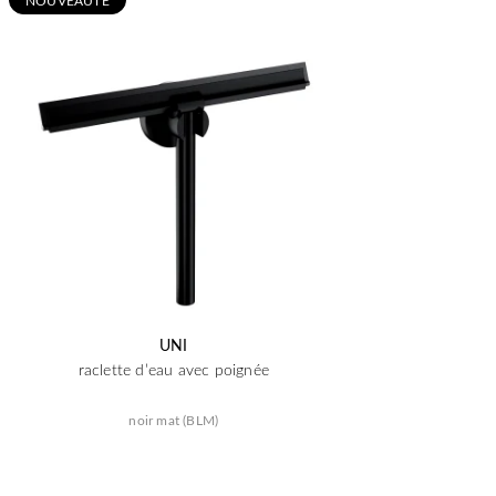
UNI
raclette d’eau avec poignée
noir mat (BLM)