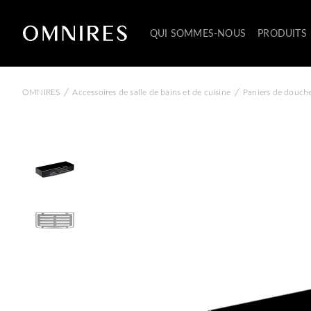
QUI SOMMES-NOUS
PRODUITS
/
/
OMNIRES
Accessoires de salle de bains et de cuisine
Paniers de douch