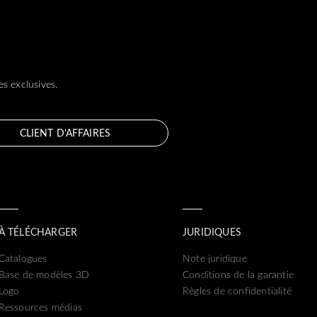
s exclusives.
CLIENT D’AFFAIRES
À TÉLÉCHARGER
JURIDIQUES
Catalogues
Note juridique
Base de modèles 3D
Conditions de la garantie
Logo
Règles de confidentialité
Ressources médias