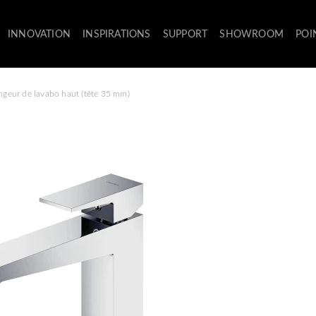
INNOVATION
INSPIRATIONS
SUPPORT
SHOWROOM
POI
geur de lavabo haut (tête 35 mm)