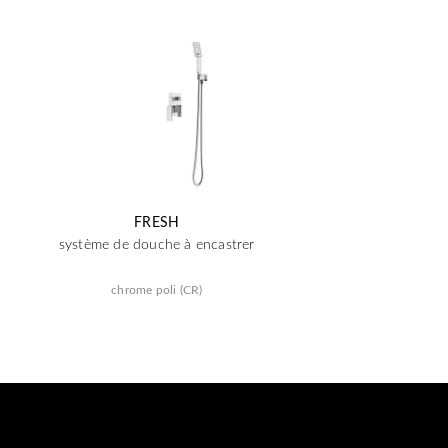
FRESH
système de douche à encastrer
chrome poli (CR)