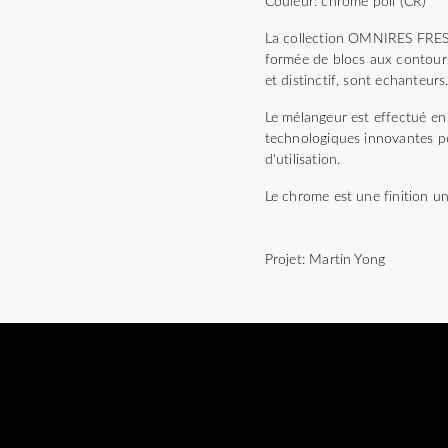
Couleur: chrome poli (CR)
La collection OMNIRES FRESH 
formée de blocs aux contours 
et distinctif, sont echanteurs
Le mélangeur est effectué en 
technologiques innovantes pe
d'utilisation.
Le chrome est une finition un
Projet: Martin Yong