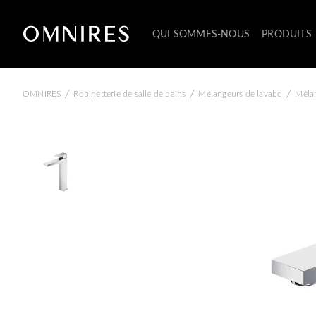
QUI SOMMES-NOUS
PRODUITS
/
/
/
OMNIRES
Robinetterie de salle de bains
Mélangeurs de lavabo
Mélan