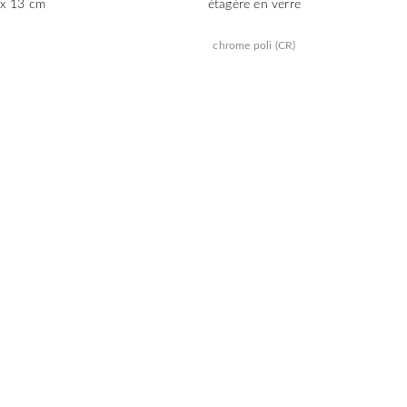
 x 13 cm
étagère en verre
chrome poli (CR)