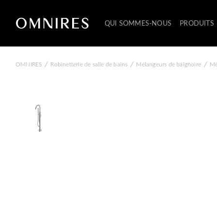
QUI SOMMES-NOUS
PRODUITS
/
/
/
OMNIRES
Robinetterie de salle de bains
Mélangeurs de baignoire
Mé