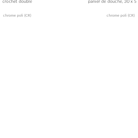
crochet double
panier de douche, 30 x 5
chrome poli (CR)
chrome poli (CR)