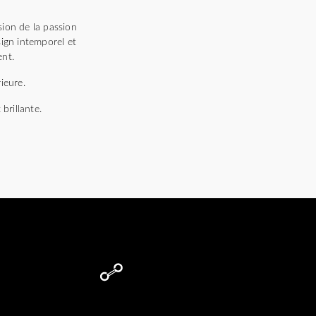
sion de la passion
sign intemporel et
ent.
ieure.
brillante.