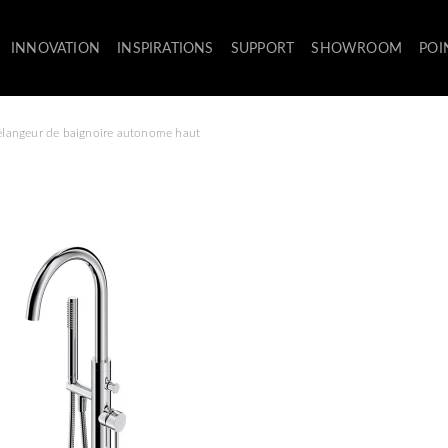
INNOVATION
INSPIRATIONS
SUPPORT
SHOWROOM
POI
langeur de baignoire autonome haut