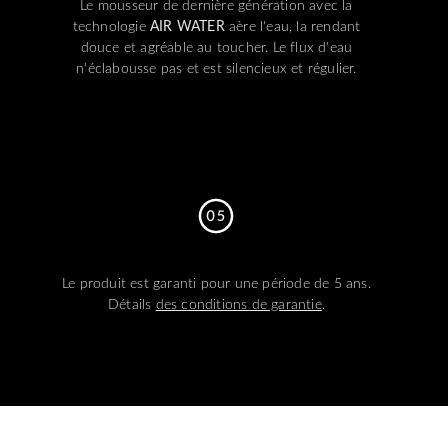
Le mousseur de dernière génération avec la
technologie
AIR WATER
aère l'eau, la rendant
douce et agréable au toucher. Le flux d'eau
n'éclabousse pas et est silencieux et régulier.
Le produit est garanti pour une période de 5 ans.
Détails
des conditions de garantie
.