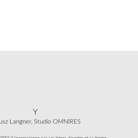
Y
usz Langner, Studio OMNIRES
IRES Y impressionne par ses lignes épurées et sa forme