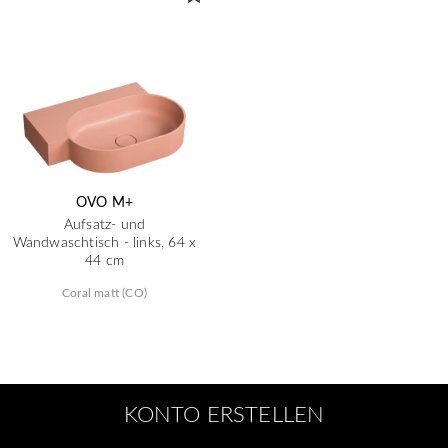
OVO M+
Aufsatz- und
Wandwaschtisch - links, 64 x
44 cm
Coral matt (CO)
KONTO ERSTELLEN