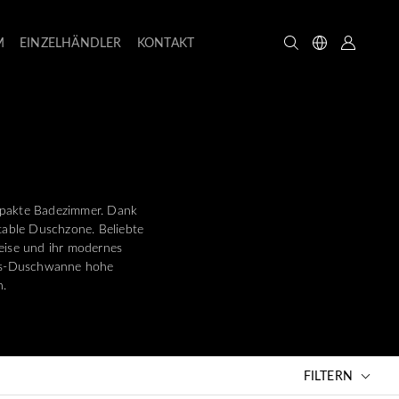
M
EINZELHÄNDLER
KONTAKT
ompakte Badezimmer. Dank
table Duschzone. Beliebte
eise und ihr modernes
kreis-Duschwanne hohe
n.
FILTERN