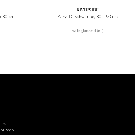
RIVERSIDE
x 80 cm
Acryl-Duschwanne, 80 x 90 cm
)
Weiß glänzend (BP)
len.
sourcen.