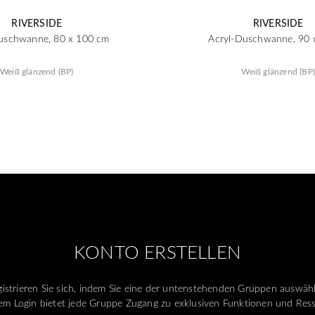
RIVERSIDE
RIVERSIDE
uschwanne, 80 x 100 cm
Acryl-Duschwanne, 90 
Weiß glänzend (BP)
Weiß glänzend (BP
KONTO ERSTELLEN
istrieren Sie sich, indem Sie eine der untenstehenden Gruppen auswäh
m Login bietet jede Gruppe Zugang zu exklusiven Funktionen und Res