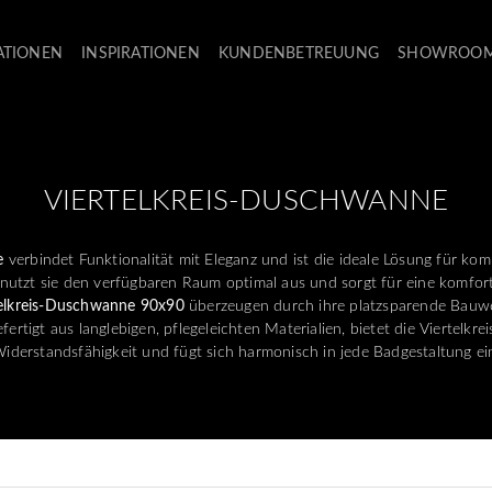
ATIONEN
INSPIRATIONEN
KUNDENBETREUUNG
SHOWROO
VIERTELKREIS-DUSCHWANNE
e
verbindet Funktionalität mit Eleganz und ist die ideale Lösung für k
nutzt sie den verfügbaren Raum optimal aus und sorgt für eine komfor
telkreis-Duschwanne 90x90
überzeugen durch ihre platzsparende Bauw
fertigt aus langlebigen, pflegeleichten Materialien, bietet die Viertel
iderstandsfähigkeit und fügt sich harmonisch in jede Badgestaltung ei