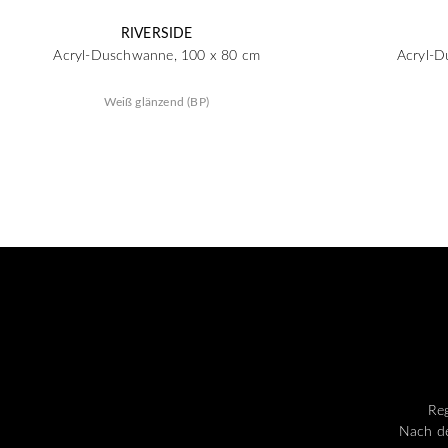
RIVERSIDE
Acryl-Duschwanne, 100 x 80 cm
Acryl-D
Weiß glänzend (BP)
Reg
Nach de