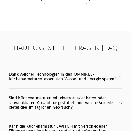
HÄUFIG GESTELLTE FRAGEN | FAQ
Dank welcher Technologien in den OMNIRES-
Küchenarmaturen lassen sich Wasser und Energie sparen?
Sind Küchenarmaturen mit einem ausziehbaren oder
schwenkbaren Auslauf ausgestattet, und welche Vorteile
Y
BEND
VITA
bietet dies im täglichen Gebrauch?
TULA
Kann die Küchenarmatur SWITCH mit verschiedenen
SWITCH
Filtersystemen kombiniert werden und erfordert ihre