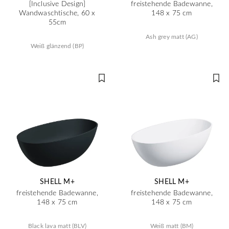
[Inclusive Design]
freistehende Badewanne,
Wandwaschtische, 60 x
148 x 75 cm
55cm
Ash grey matt (AG)
Weiß glänzend (BP)
SHELL M+
SHELL M+
freistehende Badewanne,
freistehende Badewanne,
148 x 75 cm
148 x 75 cm
Black lava matt (BLV)
Weiß matt (BM)