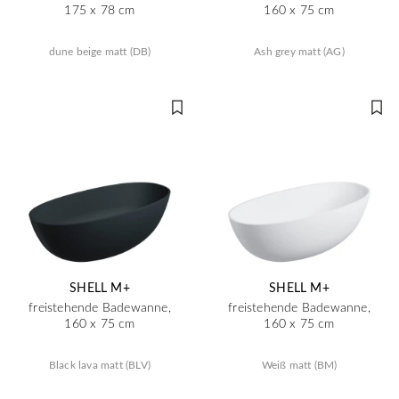
175 x 78 cm
160 x 75 cm
dune beige matt (DB)
Ash grey matt (AG)
SHELL M+
SHELL M+
freistehende Badewanne,
freistehende Badewanne,
160 x 75 cm
160 x 75 cm
Black lava matt (BLV)
Weiß matt (BM)