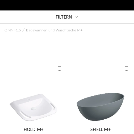
FILTERN
/
OMNIRES
Badewannen und Waschtische M+
HOLD M+
SHELL M+