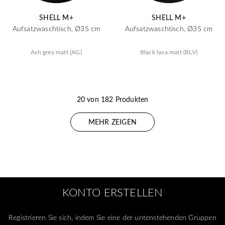
SHELL M+
SHELL M+
Aufsatzwaschtisch, Ø35 cm
Aufsatzwaschtisch, Ø35 cm
Ash grey matt (AG)
Black lava matt (BLV)
20 von 182 Produkten
MEHR ZEIGEN
KONTO ERSTELLEN
Registrieren Sie sich, indem Sie eine der untenstehenden Gruppen