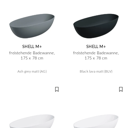
SHELL M+
SHELL M+
freistehende Badewanne,
freistehende Badewanne,
175 x 78 cm
175 x 78 cm
Ash grey matt (AG)
Black lava matt (BLV)