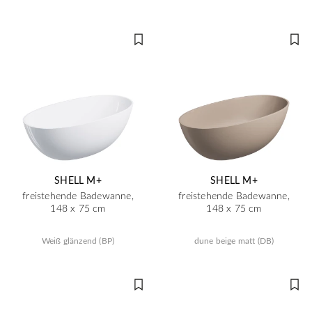
SHELL M+
SHELL M+
freistehende Badewanne,
freistehende Badewanne,
148 x 75 cm
148 x 75 cm
Weiß glänzend (BP)
dune beige matt (DB)