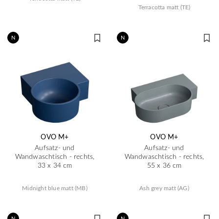
Terracotta matt (TE)
N
N
OVO M+
OVO M+
Aufsatz- und
Aufsatz- und
Wandwaschtisch - rechts,
Wandwaschtisch - rechts,
33 x 34 cm
55 x 36 cm
Midnight blue matt (MB)
Ash grey matt (AG)
N
N