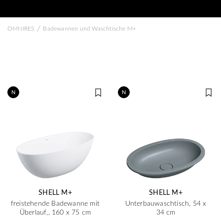
/
OMNIRES
Badewannen und Waschtische M+
N
N
SHELL M+
SHELL M+
freistehende Badewanne mit
Unterbauwaschtisch, 54 x
Überlauf,, 160 x 75 cm
34 cm