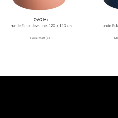
OVO M+
runde Eckbadewanne, 120 x 120 cm
runde Ec
Coral matt (CO)
Mi