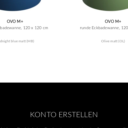
OVO M+
OVO M+
kbadewanne, 120 x 120 cm
runde Eckbadewanne, 120
dnight blue matt (MB)
Olive matt (OL)
KONTO ERSTELLEN