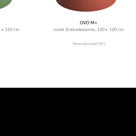
OVO M+
 x 120 cm
runde Eckbadewanne, 120 x 120 cm
Terracotta matt (TE)