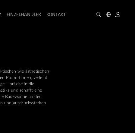
M
EINZELHÄNDLER
KONTAKT
ktischen wie ästhetischen
en Proportionen, verleiht
e – präzise in die
etika und schafft eine
 die Badewanne an den
ven und ausdrucksstarken