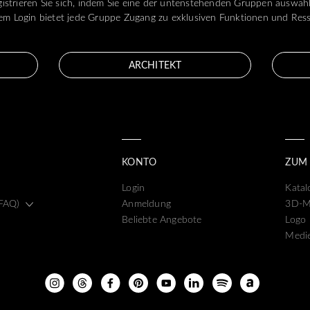
istrieren Sie sich, indem Sie eine der untenstehenden Gruppen auswäh
m Login bietet jede Gruppe Zugang zu exklusiven Funktionen und Res
ARCHITEKT
KONTO
ZUM
Login
Katal
(FAQ)
Anmeldung
3D-M
Beliebte Angebote
Logo
Medie