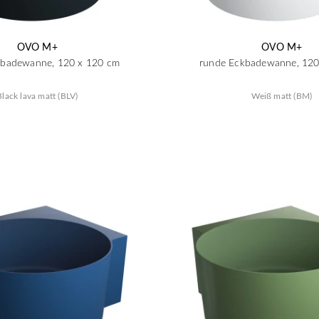
OVO M+
OVO M+
kbadewanne, 120 x 120 cm
runde Eckbadewanne, 120
Black lava matt (BLV)
Weiß matt (BM)