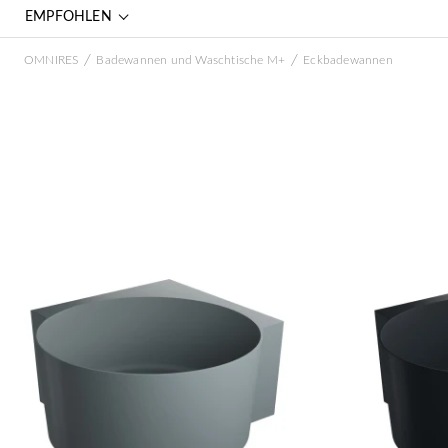
EMPFOHLEN
/
/
OMNIRES
Badewannen und Waschtische M+
Eckbadewannen