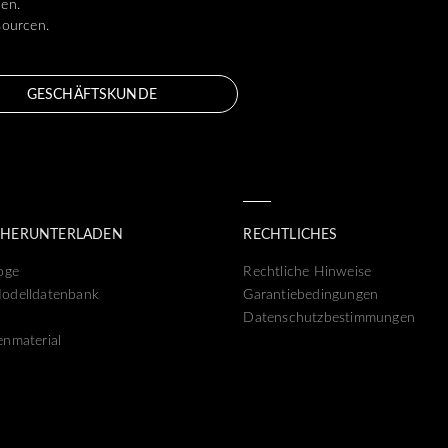
len.
sourcen.
GESCHÄFTSKUNDE
 HERUNTERLADEN
RECHTLICHES
oge
Rechtliche Hinweise
odelldatenbank
Garantiebedingungen
Datenschutzbestimmungen
nmaterial