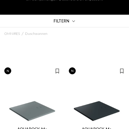
FILTERN
/
OMNIRES
Duschwannen
N
N