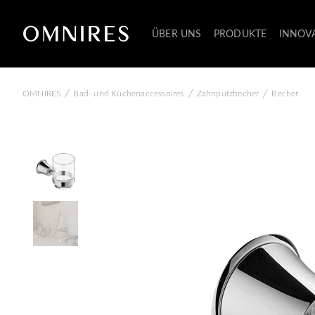
ÜBER UNS
PRODUKTE
INNOV
/
/
/
OMNIRES
Bad- und Küchenaccessoires
Zahnputzbecher
Becher