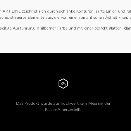
n ART LINE zeichnet sich durch schlanke Konturen, zarte Linien und raff
ische, stilisierte Elemente aus, die von einer romantischen Ästhetik geprä
lseitige Ausführung in silberner Farbe und mit einer perfekt glatten, g
Das Produkt wurde aus hochwertigem Messing der
Klasse A hergestellt.