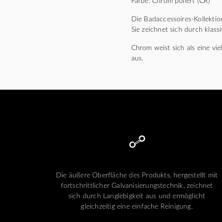
Farbe: Chrom poliert (CR)
Die Badaccessoires-Kollektio
Sie zeichnet sich durch klass
Chrom weist sich als eine vie
aus.
Die äußere Oberfläche des Produkts, hergestellt mit
fortschrittlicher Galvanisierungstechnik, zeichnet
sich durch Langlebigkeit aus und ermöglicht
gleichzeitig eine einfache Reinigung.