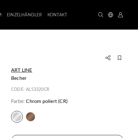
M
EINZELHÄNDLER
KONTAKT
ART LINE
Becher
CODE:
AL53320CR
Farbe:
Chrom poliert (CR)