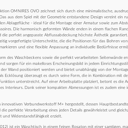
ektion OMNIRES OVO zeichnet sich durch eine minimalistische, ausdru
 Das aus dem Spiel mit der Geometrie entstandene Design vereint ein r
alen Ablagefläche - ideal für die Montage einer Armatur sowie zum Abs
soires. Die harmonisch geformten Wände enden in einem flachen Rand
die perfekt angepasste Abflussabdeckung höchste Ästhetik garantiert.
eitig vorgefertigte Unterschnitte, die die Positionen für das Bohren vo
arkieren und eine flexible Anpassung an individuelle Bedürfnisse ermö
Form des Waschbeckens sowie die perfekt verarbeiteten Seitenwände e
 und sorgen für ein makelloses Erscheinungsbild in jedem Einrichtungss
n der Wand positioniert werden und bietet unabhängig von der Montagea
als Ecklösung überzeugt es durch seine Form, die in Kombination mit de
Funktion unterstreicht. Auf einer Arbeitsplatte platziert, betont es die
des Interieurs. Dank seiner kompakten Abmessungen ist es zudem eine i
 innovativen Verbundwerkstoff M+ hergestellt, dessen Hauptbestandteil
die perfekte Verarbeitung eines jeden Details gewährleistet und gleichz
 und Widerstandsfähigkeit erzielt.
2) ist ein Waschtisch in einem feinen Rosaton mit einer samtigen, ma