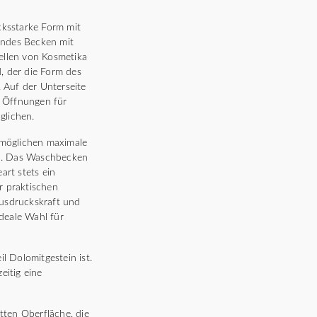
cksstarke Form mit
undes Becken mit
tellen von Kosmetika
, der die Form des
 Auf der Unterseite
n Öffnungen für
glichen.
rmöglichen maximale
til. Das Waschbecken
rt stets ein
r praktischen
 Ausdruckskraft und
deale Wahl für
 Dolomitgestein ist.
eitig eine
tten Oberfläche, die