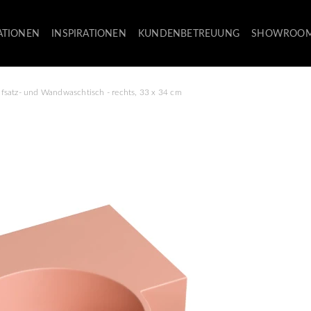
ATIONEN
INSPIRATIONEN
KUNDENBETREUUNG
SHOWROO
fsatz- und Wandwaschtisch - rechts, 33 x 34 cm