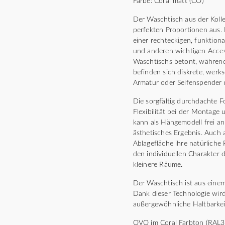
Farbe: Coral matt (CO)
Der Waschtisch aus der Koll
perfekten Proportionen aus.
einer rechteckigen, funktion
und anderen wichtigen Acces
Waschtischs betont, während 
befinden sich diskrete, werks
Armatur oder Seifenspender m
Die sorgfältig durchdachte 
Flexibilität bei der Montage
kann als Hängemodell frei a
ästhetisches Ergebnis. Auch 
Ablagefläche ihre natürliche 
den individuellen Charakter 
kleinere Räume.
Der Waschtisch ist aus einem
Dank dieser Technologie wird 
außergewöhnliche Haltbarkeit
OVO im Coral Farbton (RAL301