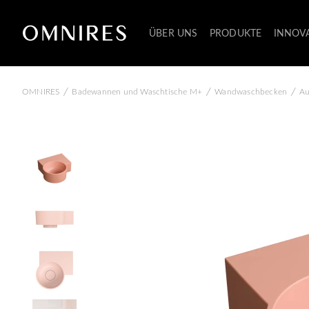
ÜBER UNS
PRODUKTE
INNOV
/
/
/
OMNIRES
Badewannen und Waschtische M+
Wandwaschbecken
Au