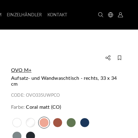
M
EINZELHÄNDLER
KONTAKT
OVO M+
Aufsatz- und Wandwaschtisch - rechts, 33 x 34
cm
CODE:
OVO335UWPCO
Farbe:
Coral matt (CO)