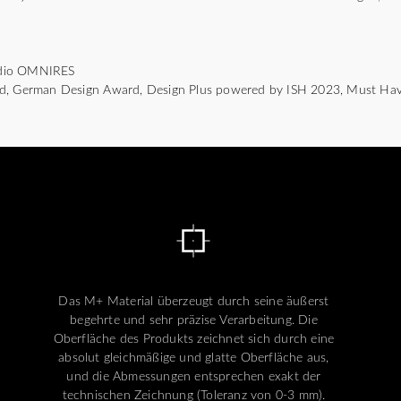
tudio OMNIRES
rd, German Design Award, Design Plus powered by ISH 2023, Must Ha
Das M+ Material überzeugt durch seine äußerst
begehrte und sehr präzise Verarbeitung. Die
Oberfläche des Produkts zeichnet sich durch eine
absolut gleichmäßige und glatte Oberfläche aus,
und die Abmessungen entsprechen exakt der
technischen Zeichnung (Toleranz von 0-3 mm).