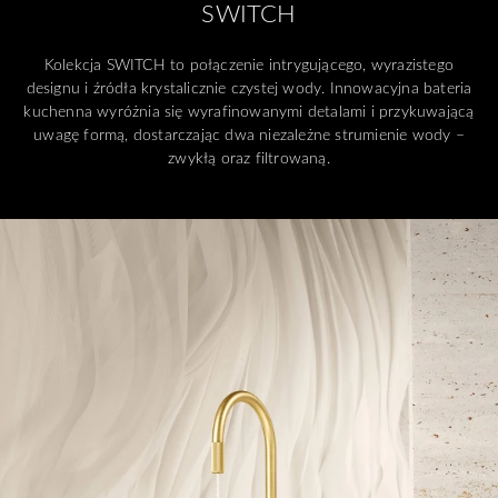
SWITCH
Kolekcja SWITCH to połączenie intrygującego, wyrazistego
designu i źródła krystalicznie czystej wody. Innowacyjna bateria
kuchenna wyróżnia się wyrafinowanymi detalami i przykuwającą
uwagę formą, dostarczając dwa niezależne strumienie wody –
zwykłą oraz filtrowaną.