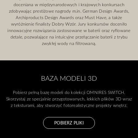
doceniana w międzynarodowych i krajowych konkursach
zdobywając prestiżowe nagrody m.in. German Design Awards,
Archiproducts Design Awards oraz Must Have, a także
wyróżnienie finalisty Dobry Wzór. Jury konkursów doceniło
innowacyjne rozwiązania zastosowane w baterii oraz ryflowane
detale, pozwalające na intuicyjne przełączanie baterii z trybu
zwykłej wody na filtrowaną.
BAZA MODELI 3D
Pobierz pełną bazę modeli do kolekcji OMNIRES SWITCH.
Skorzystaj ze specjalnie przygotowanych, lekkich plików 3D wraz
z teksturami, aby stworzyć fotorealistyczne projekty wnętrz.
POBIERZ PLIKI