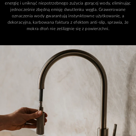
energię i uniknąć niepotrzebnego zużycia gorącej wody, eliminując
jednocześnie zbędną emisję dwutlenku węgla. Grawerowane
oznaczenia wody gwarantują instynktowne użytkowanie, a
dekoracyjna, karbowana faktura z efektem anti-slip, sprawia, że
mokra dłoń nie ześlizgnie się z powierzchni.