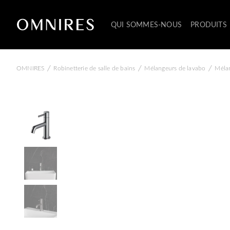
QUI SOMMES-NOUS
PRODUITS
/
/
/
OMNIRES
Robinetterie de salle de bains
Mélangeurs de lavabo
Mélan