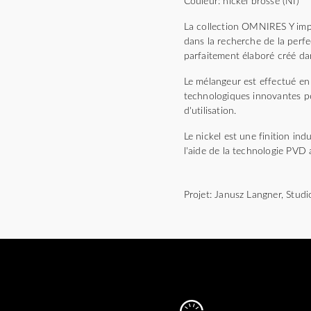
Couleur: nickel brossé (NI)
La collection OMNIRES Y impr
dans la recherche de la perfec
parfaitement élaboré créé da
Le mélangeur est effectué en 
technologiques innovantes pe
d'utilisation.
Le nickel est une finition in
l'aide de la technologie PVD
Projet: Janusz Langner, Stu