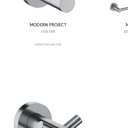
MODERN PROJECT
crochet
po
nickel brossé (NI)