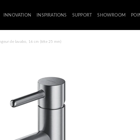
INNOVATION
INSPIRATIONS
SUPPORT
SHOWROOM
POI
geur de lavabo, 16 cm (tête 25 mm)