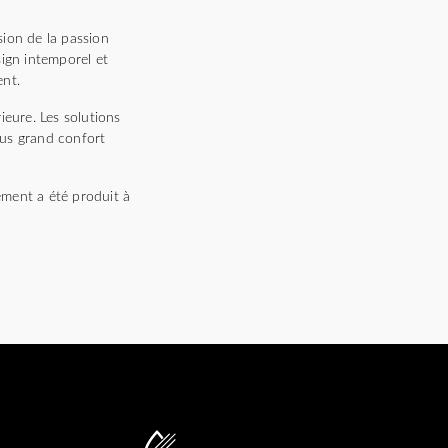
sion de la passion
sign intemporel et
ent.
ieure. Les solutions
lus grand confort
tement a été produit à