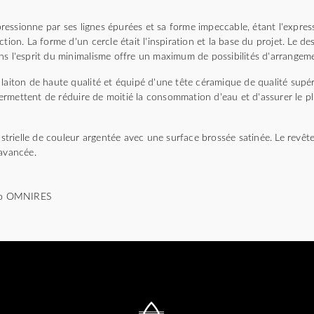
essionne par ses lignes épurées et sa forme impeccable, étant l'expres
tion. La forme d'un cercle était l'inspiration et la base du projet. Le de
ns l'esprit du minimalisme offre un maximum de possibilités d'arrangem
laiton de haute qualité et équipé d'une tête céramique de qualité supér
rmettent de réduire de moitié la consommation d'eau et d'assurer le p
dustrielle de couleur argentée avec une surface brossée satinée. Le revê
 avancée.
dio OMNIRES