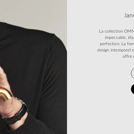
Jan
La collection OMN
impeccable, éta
perfection. La form
design intemporel e
offre